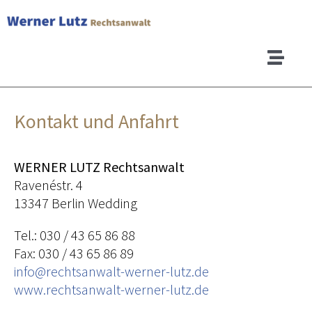
Zum
Inhalt
springen
Toggl
Navig
Startseite
Kontakt und Anfahrt
Arbeitsrecht
WERNER LUTZ Rechtsanwalt
Ravenéstr. 4
Verkehrsrecht
13347 Berlin Wedding
Zivilrecht
Tel.: 030 / 43 65 86 88
Fax: 030 / 43 65 86 89
info@rechtsanwalt-werner-lutz.de
Schuldnerberatung
www.rechtsanwalt-werner-lutz.de